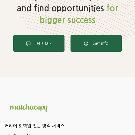
and find opportunities
for
bigger success
Let's talk
Get info
커리어 & 학업 전문 영작 서비스