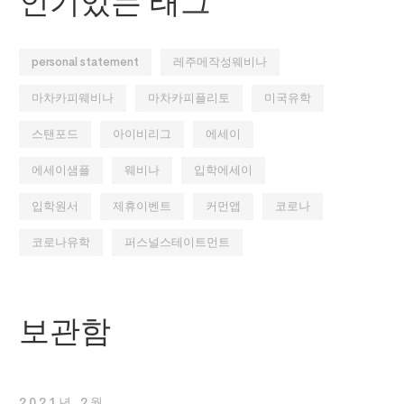
인기있는 태그
personal statement
레주메작성웨비나
마차카피웨비나
마차카피플리토
미국유학
스탠포드
아이비리그
에세이
에세이샘플
웨비나
입학에세이
입학원서
제휴이벤트
커먼앱
코로나
코로나유학
퍼스널스테이트먼트
보관함
2021년 2월