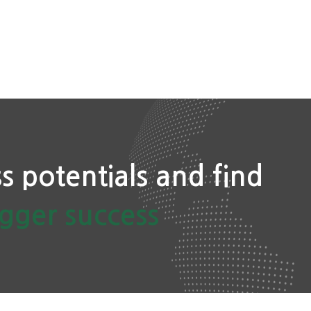
s potentials and find
igger success