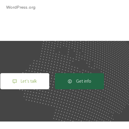
WordPress.org
Let's talk
Get info