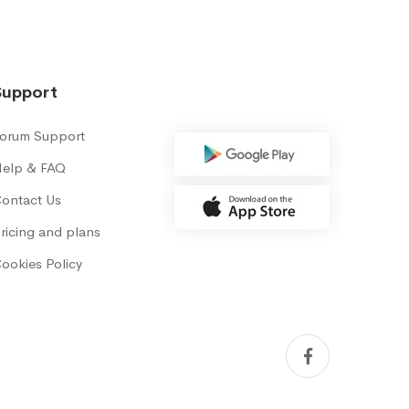
Support
orum Support
elp & FAQ
ontact Us
ricing and plans
ookies Policy