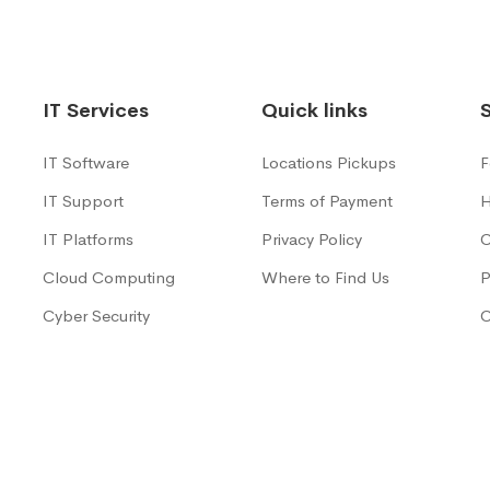
IT Services
Quick links
IT Software
Locations Pickups
F
IT Support
Terms of Payment
H
IT Platforms
Privacy Policy
C
Cloud Computing
Where to Find Us
P
Cyber Security
C